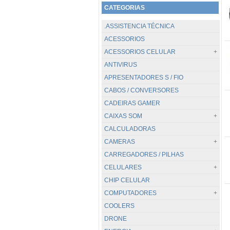
CATEGORIAS
.ASSISTENCIA TÉCNICA
ACESSORIOS
ACESSORIOS CELULAR
ANTIVIRUS
TODOS...
APRESENTADORES S / FIO
CABOS / CARREGADORES
CABOS / CONVERSORES
POWER BANK
CADEIRAS GAMER
SUPORTES
CAIXAS SOM
CALCULADORAS
TODOS...
CAMERAS
.PC / BLUETOOTH
CARREGADORES / PILHAS
JBL
TODOS...
CELULARES
DIGITAIS
CHIP CELULAR
GOPRO / GOAL PRO
TODOS...
COMPUTADORES
VIGILANCIA
APPLE
COOLERS
WEBCAM
CATERPILLAR
TODOS...
DRONE
HUAWEI
DESKTOP