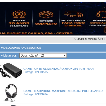
SEJA BEM VINDO À BCI DIS
VIDEOGAMES / ACESSORIOS
≡ Listar por:
GAME FONTE ALIMENTAÇÃO XBOX 360 ( UM PINO )
Entrega: IMEDIATA
GAME HEADPHONE MAXPRINT XBOX-360 PRETO 62110-2
Entrega: IMEDIATA