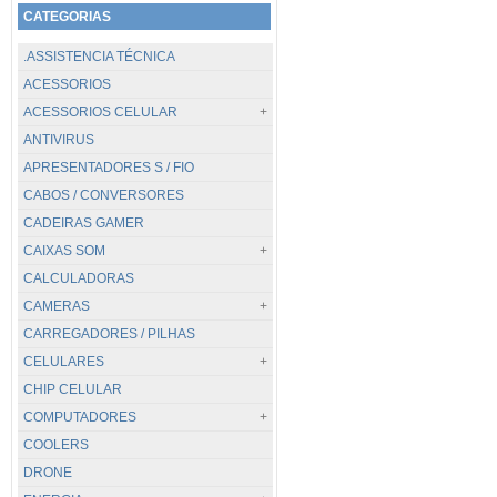
CATEGORIAS
.ASSISTENCIA TÉCNICA
ACESSORIOS
ACESSORIOS CELULAR
ANTIVIRUS
TODOS...
APRESENTADORES S / FIO
CABOS / CARREGADORES
CABOS / CONVERSORES
POWER BANK
CADEIRAS GAMER
SUPORTES
CAIXAS SOM
CALCULADORAS
TODOS...
CAMERAS
.PC / BLUETOOTH
CARREGADORES / PILHAS
JBL
TODOS...
CELULARES
DIGITAIS
CHIP CELULAR
GOPRO / GOAL PRO
TODOS...
COMPUTADORES
VIGILANCIA
APPLE
COOLERS
WEBCAM
CATERPILLAR
TODOS...
DRONE
HUAWEI
DESKTOP