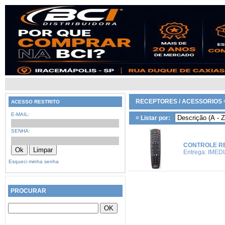
RECEPTORES / ACESSORIOS
ACESSO RESTRITO
E-MAIL:
≡ Listar por:
SENHA:
CONTROLE R
Entrega: IMED
Esqueci minha senha
PROCURAR