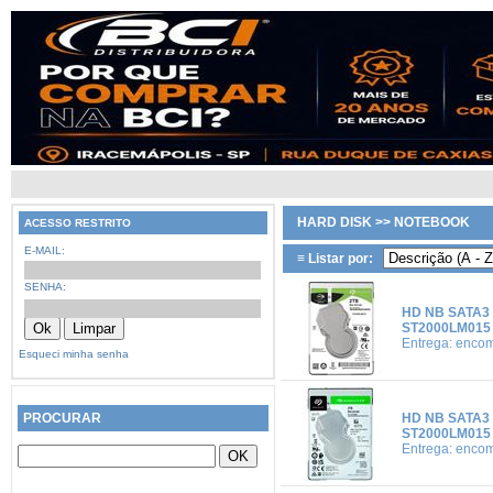
HARD DISK >> NOTEBOOK
ACESSO RESTRITO
E-MAIL:
≡ Listar por:
SENHA:
HD NB SATA3
ST2000LM015
Entrega: enco
Esqueci minha senha
PROCURAR
HD NB SATA3
ST2000LM015
Entrega: enco