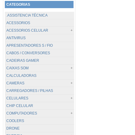
CATEGORIAS
.ASSISTENCIA TÉCNICA
ACESSORIOS
ACESSORIOS CELULAR
ANTIVIRUS
TODOS...
APRESENTADORES S / FIO
CABOS / CARREGADORES
CABOS / CONVERSORES
POWER BANK
CADEIRAS GAMER
SUPORTES
CAIXAS SOM
CALCULADORAS
TODOS...
CAMERAS
.PC / BLUETOOTH
CARREGADORES / PILHAS
JBL
TODOS...
CELULARES
DIGITAIS
CHIP CELULAR
GOPRO / GOAL PRO
TODOS...
COMPUTADORES
VIGILANCIA
APPLE
COOLERS
WEBCAM
CATERPILLAR
TODOS...
DRONE
HUAWEI
DESKTOP