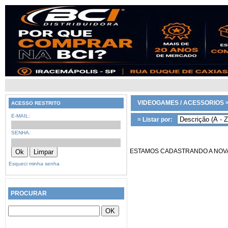
VIDEOGAMES / ACESSORIOS 
ACESSO RESTRITO
E-MAIL:
≡ Listar por:
SENHA:
ESTAMOS CADASTRANDO A NOVA L
Esqueci minha senha
PROCURAR