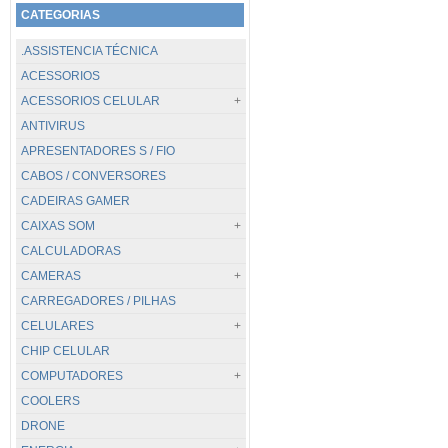
CATEGORIAS
.ASSISTENCIA TÉCNICA
ACESSORIOS
ACESSORIOS CELULAR
ANTIVIRUS
TODOS...
APRESENTADORES S / FIO
CABOS / CARREGADORES
CABOS / CONVERSORES
POWER BANK
CADEIRAS GAMER
SUPORTES
CAIXAS SOM
CALCULADORAS
TODOS...
CAMERAS
.PC / BLUETOOTH
CARREGADORES / PILHAS
JBL
TODOS...
CELULARES
DIGITAIS
CHIP CELULAR
GOPRO / GOAL PRO
TODOS...
COMPUTADORES
VIGILANCIA
APPLE
COOLERS
WEBCAM
CATERPILLAR
TODOS...
DRONE
HUAWEI
DESKTOP