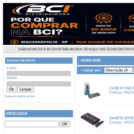
BEM VINDO À BCI DISTRIBUIDORA! SÓ AQUI VOCÊ ENCONTRA OS MELHORES 
HARD DISK
ACESSO RESTRITO
E-MAIL:
≡ Listar por:
SENHA:
CASE P/ SSD 
Entrega: IMED
Esqueci minha senha
PROCURAR
GAVETA EXTER
Entrega: IMED