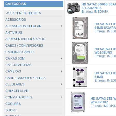
CATEGORIAS
HD SATA2 500GB SEAG
S/ GARANTIA
Entrega: IMEDIATA
.ASSISTENCIA TÉCNICA
ACESSORIOS
HD SATA3 1T
ACESSORIOS CELULAR
64MB S/GARA
Entrega: IMED
ANTIVIRUS
TODOS...
APRESENTADORES S / FIO
CABOS / CARREGADORES
CABOS / CONVERSORES
POWER BANK
HD SATA3 1T
CADEIRAS GAMER
SUPORTES
WD10EURX
Entrega: IMED
CAIXAS SOM
CALCULADORAS
TODOS...
CAMERAS
.PC / BLUETOOTH
HD SATA3 1T
64MB
CARREGADORES / PILHAS
JBL
TODOS...
Entrega: IMED
CELULARES
DIGITAIS
CHIP CELULAR
GOPRO / GOAL PRO
TODOS...
COMPUTADORES
VIGILANCIA
APPLE
HD SATA3 2TB 
WD23PURZ
COOLERS
WEBCAM
CATERPILLAR
TODOS...
Entrega: IMEDIAT
DRONE
HUAWEI
DESKTOP