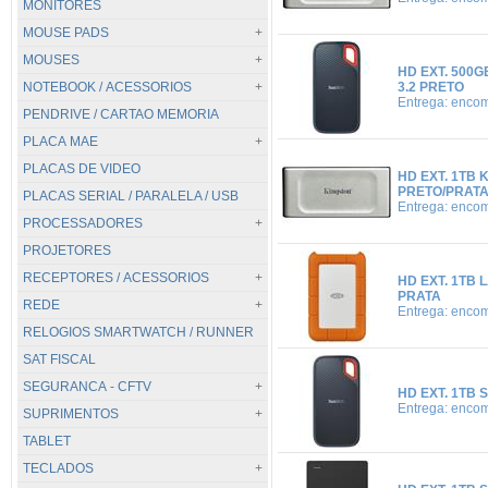
MONITORES
DDR4
MOUSE PADS
DDR5
MOUSES
NOTEBOOK DDR3
TODOS...
HD EXT. 500
NOTEBOOK / ACESSORIOS
NOTEBOOK DDR3 L
.MOUSE PAD DIVERSOS
TODOS...
3.2 PRETO
Entrega: enco
PENDRIVE / CARTAO MEMORIA
NOTEBOOK DDR4
CORSAIR
.PS2
TODOS...
PLACA MAE
NOTEBOOK DDR5
HYPER-X
.SEM FIO
BASES
PLACAS DE VIDEO
RAZER
.USB / GAMER
CARREGADORES
TODOS...
HD EXT. 1TB 
PRETO/PRATA
PLACAS SERIAL / PARALELA / USB
REDRAGON
CORSAIR
NETBOOK
AMD
Entrega: enco
PROCESSADORES
STEELSERIES
HYPER-X
NOTEBOOK
C / CPU
PROJETORES
RAZER
INTEL
TODOS...
REDRAGON
AMD
RECEPTORES / ACESSORIOS
HD EXT. 1TB 
PRATA
REDE
STEELSERIES
INTEL
TODOS...
Entrega: enco
RELOGIOS SMARTWATCH / RUNNER
CONTROLE REMOTO
TODOS...
SAT FISCAL
LOCALIZADOR SATELLITE
ACESS POINT
SEGURANCA - CFTV
RECEPTORES
ADAPTADORES USB
HD EXT. 1TB
Entrega: enco
SUPRIMENTOS
ANTENAS
TODOS...
TABLET
MODEM
CAPTACAO DE IMAGEM
TODOS...
TECLADOS
NEFFOS
CFTV IP
CARTUCHOS