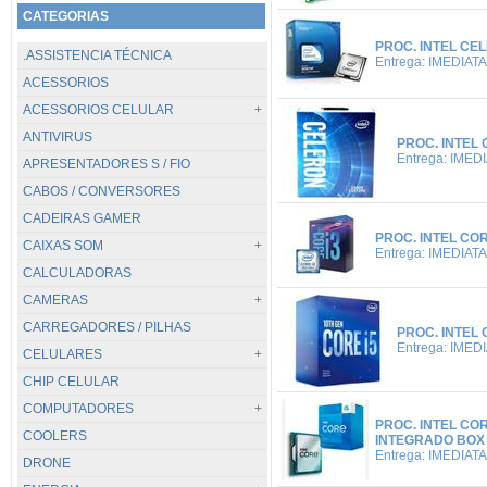
CATEGORIAS
PROC. INTEL CEL
.ASSISTENCIA TÉCNICA
Entrega: IMEDIATA
ACESSORIOS
ACESSORIOS CELULAR
ANTIVIRUS
TODOS...
PROC. INTEL 
Entrega: IMED
APRESENTADORES S / FIO
CABOS / CARREGADORES
CABOS / CONVERSORES
POWER BANK
CADEIRAS GAMER
SUPORTES
PROC. INTEL COR
CAIXAS SOM
Entrega: IMEDIATA
CALCULADORAS
TODOS...
CAMERAS
.PC / BLUETOOTH
CARREGADORES / PILHAS
JBL
TODOS...
PROC. INTEL 
Entrega: IMED
CELULARES
DIGITAIS
CHIP CELULAR
GOPRO / GOAL PRO
TODOS...
COMPUTADORES
VIGILANCIA
APPLE
PROC. INTEL COR
COOLERS
WEBCAM
CATERPILLAR
TODOS...
INTEGRADO BOX
Entrega: IMEDIATA
DRONE
HUAWEI
DESKTOP