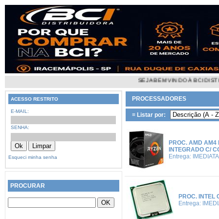
SEJA BEM VINDO À BCI DISTRIBUIDORA! 
PROCESSADORES
ACESSO RESTRITO
E-MAIL:
≡ Listar por:
SENHA:
PROC. AMD AM4 
INTEGRADO C/ 
Entrega: IMEDIATA
Esqueci minha senha
PROCURAR
PROC. INTEL 
Entrega: IMED