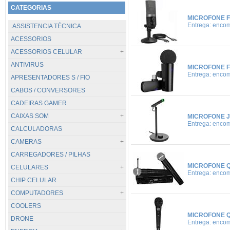
CATEGORIAS
MICROFONE F
Entrega: enco
.ASSISTENCIA TÉCNICA
ACESSORIOS
ACESSORIOS CELULAR
ANTIVIRUS
TODOS...
MICROFONE F
Entrega: enco
APRESENTADORES S / FIO
CABOS / CARREGADORES
CABOS / CONVERSORES
POWER BANK
CADEIRAS GAMER
SUPORTES
CAIXAS SOM
MICROFONE 
Entrega: enco
CALCULADORAS
TODOS...
CAMERAS
.PC / BLUETOOTH
CARREGADORES / PILHAS
JBL
TODOS...
MICROFONE Q
CELULARES
DIGITAIS
Entrega: enco
CHIP CELULAR
GOPRO / GOAL PRO
TODOS...
COMPUTADORES
VIGILANCIA
APPLE
COOLERS
WEBCAM
CATERPILLAR
TODOS...
MICROFONE Q
DRONE
HUAWEI
DESKTOP
Entrega: enco