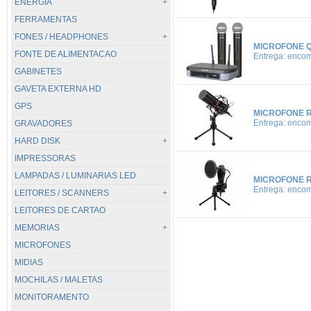
ENERGIA
LENOVO
MINI PC
FERRAMENTAS
LG
SERVIDOR
TODOS...
MOTOROLA
ESTABILIZADORES
FONES / HEADPHONES
MICROFONE Q
FONTE DE ALIMENTACAO
PHILIPS
EXTENSAO
TODOS...
Entrega: enco
GABINETES
REALME
FILTRO DE LINHA
.FONES GERAIS
GAVETA EXTERNA HD
SAMSUNG
NOBREAK
CORSAIR
GPS
XIAOMI
HYPER-X
MICROFONE R
Entrega: enco
GRAVADORES
JBL
HARD DISK
LOGITECH
IMPRESSORAS
RAZER
TODOS...
LAMPADAS / LUMINARIAS LED
REDRAGON
EXTERNA
MICROFONE R
Entrega: enco
SATELLITE
NOTEBOOK
LEITORES / SCANNERS
LEITORES DE CARTAO
STEELSERIES
PC / MONITORAMENTO
TODOS...
MEMORIAS
XIAOMI
PC / MONITORAMENTO PULL
BIOMETRICO
MICROFONES
SSD
CERTIFICADO DIGITAL
TODOS...
MIDIAS
SSD M.2
COD. BARRAS
DDR2
MOCHILAS / MALETAS
SCANNER DE MAO
DDR3
MONITORAMENTO
DDR3 L