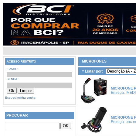
MICROFONES
ACESSO RESTRITO
E-MAIL:
≡ Listar por:
SENHA:
MICROFONE 
Entrega: IMED
Esqueci minha senha
PROCURAR
MICROFONE F
Entrega: enco