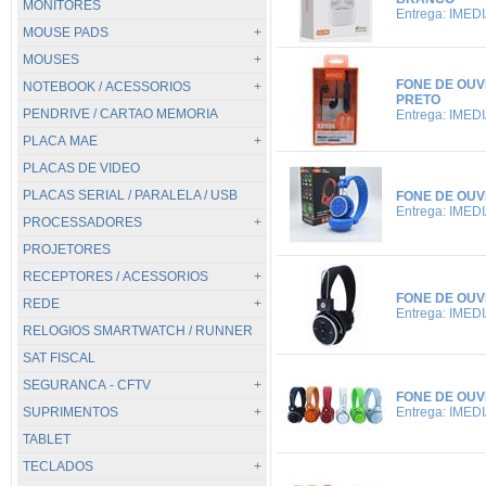
MONITORES
DDR4
Entrega: IMED
MOUSE PADS
DDR5
MOUSES
NOTEBOOK DDR3
TODOS...
FONE DE OUV
NOTEBOOK / ACESSORIOS
NOTEBOOK DDR3 L
.MOUSE PAD DIVERSOS
TODOS...
PRETO
PENDRIVE / CARTAO MEMORIA
NOTEBOOK DDR4
CORSAIR
.PS2
TODOS...
Entrega: IMED
PLACA MAE
NOTEBOOK DDR5
HYPER-X
.SEM FIO
BASES
PLACAS DE VIDEO
RAZER
.USB / GAMER
CARREGADORES
TODOS...
PLACAS SERIAL / PARALELA / USB
REDRAGON
CORSAIR
NETBOOK
AMD
FONE DE OUV
Entrega: IMED
PROCESSADORES
STEELSERIES
HYPER-X
NOTEBOOK
C / CPU
PROJETORES
RAZER
INTEL
TODOS...
REDRAGON
AMD
RECEPTORES / ACESSORIOS
FONE DE OUV
REDE
STEELSERIES
INTEL
TODOS...
Entrega: IMED
RELOGIOS SMARTWATCH / RUNNER
CONTROLE REMOTO
TODOS...
SAT FISCAL
LOCALIZADOR SATELLITE
ACESS POINT
SEGURANCA - CFTV
RECEPTORES
ADAPTADORES USB
FONE DE OUV
SUPRIMENTOS
ANTENAS
TODOS...
Entrega: IMED
TABLET
MODEM
CAPTACAO DE IMAGEM
TODOS...
TECLADOS
NEFFOS
CFTV IP
CARTUCHOS