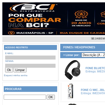
SEJA BEM VINDO À BC
FONES / HEADPHONES
ACESSO RESTRITO
E-MAIL:
≡ Listar por:
SENHA:
FONE BLUETO
Entrega: IMED
Esqueci minha senha
PROCURAR
FONE C/ MIC. J
Entrega: IMEDIATA