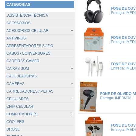
CATEGORIAS
FONE DE OUV
Entrega: IMED
.ASSISTENCIA TÉCNICA
ACESSORIOS
ACESSORIOS CELULAR
FONE DE OUV
ANTIVIRUS
TODOS...
Entrega: IMED
APRESENTADORES S / FIO
CABOS / CARREGADORES
CABOS / CONVERSORES
POWER BANK
CADEIRAS GAMER
SUPORTES
FONE DE OUV
Entrega: IMED
CAIXAS SOM
CALCULADORAS
TODOS...
CAMERAS
.PC / BLUETOOTH
CARREGADORES / PILHAS
JBL
TODOS...
FONE DE OUVIDO A
Entrega: IMEDIATA
CELULARES
DIGITAIS
CHIP CELULAR
GOPRO / GOAL PRO
TODOS...
COMPUTADORES
VIGILANCIA
APPLE
COOLERS
WEBCAM
CATERPILLAR
TODOS...
FONE DE OUV
DRONE
HUAWEI
DESKTOP
Entrega: IMED