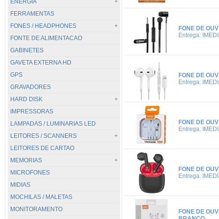
ENERGIA
LENOVO
MINI PC
FERRAMENTAS
LG
SERVIDOR
TODOS...
MOTOROLA
ESTABILIZADORES
FONES / HEADPHONES
FONE DE OUV
Entrega: IMED
FONTE DE ALIMENTACAO
PHILIPS
EXTENSAO
TODOS...
GABINETES
REALME
FILTRO DE LINHA
.FONES GERAIS
GAVETA EXTERNA HD
SAMSUNG
NOBREAK
CORSAIR
GPS
XIAOMI
HYPER-X
FONE DE OUV
Entrega: IMED
GRAVADORES
JBL
HARD DISK
LOGITECH
IMPRESSORAS
RAZER
TODOS...
FONE DE OUVI
LAMPADAS / LUMINARIAS LED
REDRAGON
EXTERNA
Entrega: IMED
SATELLITE
NOTEBOOK
LEITORES / SCANNERS
LEITORES DE CARTAO
STEELSERIES
PC / MONITORAMENTO
TODOS...
MEMORIAS
XIAOMI
PC / MONITORAMENTO PULL
BIOMETRICO
FONE DE OUV
MICROFONES
SSD
CERTIFICADO DIGITAL
TODOS...
Entrega: IMED
MIDIAS
SSD M.2
COD. BARRAS
DDR2
MOCHILAS / MALETAS
SCANNER DE MAO
DDR3
MONITORAMENTO
DDR3 L
FONE DE OUV
BRANCO