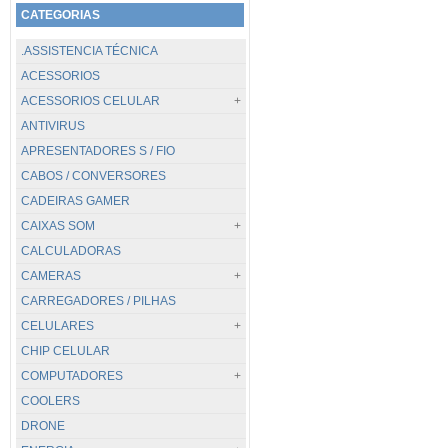
CATEGORIAS
.ASSISTENCIA TÉCNICA
ACESSORIOS
ACESSORIOS CELULAR
ANTIVIRUS
TODOS...
APRESENTADORES S / FIO
CABOS / CARREGADORES
CABOS / CONVERSORES
POWER BANK
CADEIRAS GAMER
SUPORTES
CAIXAS SOM
CALCULADORAS
TODOS...
CAMERAS
.PC / BLUETOOTH
CARREGADORES / PILHAS
JBL
TODOS...
CELULARES
DIGITAIS
CHIP CELULAR
GOPRO / GOAL PRO
TODOS...
COMPUTADORES
VIGILANCIA
APPLE
COOLERS
WEBCAM
CATERPILLAR
TODOS...
DRONE
HUAWEI
DESKTOP