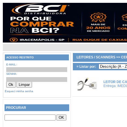
LEITORES / SCANNERS >> CE
ACESSO RESTRITO
E-MAIL:
≡ Listar por:
SENHA:
LEITOR DE C
Entrega: IMED
Esqueci minha senha
PROCURAR