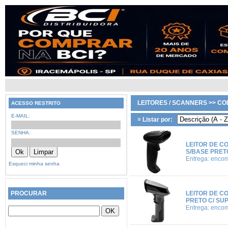
LEITORES / SCANNERS >> C
ACESSO RESTRITO
E-MAIL:
≡ Listar por:
SENHA:
LEITOR DE C
S/BASE PRET
Entrega: enco
Esqueci minha senha
PROCURAR
LEITOR DE C
PRETO C/ SU
Entrega: enco