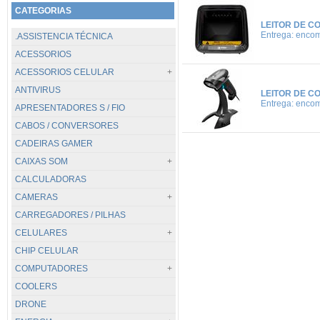
CATEGORIAS
LEITOR DE C
Entrega: enco
.ASSISTENCIA TÉCNICA
ACESSORIOS
ACESSORIOS CELULAR
ANTIVIRUS
TODOS...
LEITOR DE C
Entrega: enco
APRESENTADORES S / FIO
CABOS / CARREGADORES
CABOS / CONVERSORES
POWER BANK
CADEIRAS GAMER
SUPORTES
CAIXAS SOM
CALCULADORAS
TODOS...
CAMERAS
.PC / BLUETOOTH
CARREGADORES / PILHAS
JBL
TODOS...
CELULARES
DIGITAIS
CHIP CELULAR
GOPRO / GOAL PRO
TODOS...
COMPUTADORES
VIGILANCIA
APPLE
COOLERS
WEBCAM
CATERPILLAR
TODOS...
DRONE
HUAWEI
DESKTOP